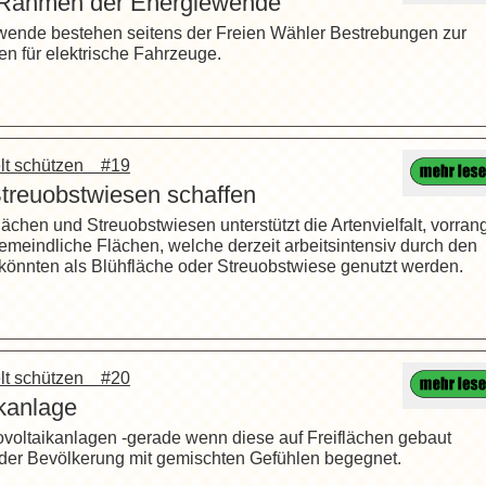
 Rahmen der Energiewende
ewende bestehen seitens der Freien Wähler Bestrebungen zur
n für elektrische Fahrzeuge.
elt schützen #19
treuobstwiesen schaffen
ächen und Streuobstwiesen unterstützt die Artenvielfalt, vorran
gemeindliche Flächen, welche derzeit arbeitsintensiv durch den
önnten als Blühfläche oder Streuobstwiese genutzt werden.
elt schützen #20
kanlage
ovoltaikanlagen -gerade wenn diese auf Freiflächen gebaut
 der Bevölkerung mit gemischten Gefühlen begegnet.