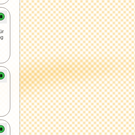
ür
ng