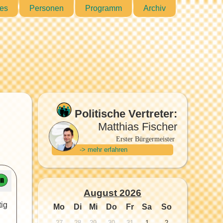
les
Personen
Programm
Archiv
Politische Vertreter:
Matthias Fischer
Erster Bürgermeister
-> mehr erfahren
August 2026
ig
Mo
Di
Mi
Do
Fr
Sa
So
27
28
29
30
31
1
2