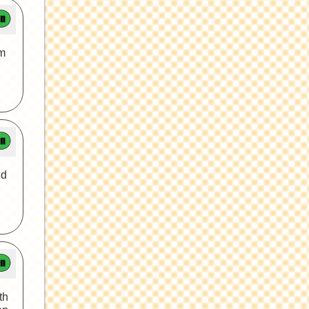
em
nd
th